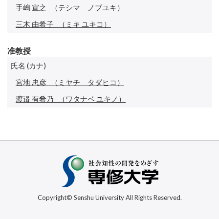
手嶋 宣之
（テシマ ノブユキ）
三木 由希子
（ミキ ユキコ）
准教授
氏名 (カナ)
宮地 忠彦
（ミヤチ タダヒコ）
渡邉 有希乃
（ワタナベ ユキノ）
Copyright© Senshu University All Rights Reserved.