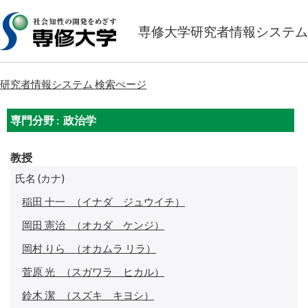
専修大学研究者情報システム
研究者情報システム 検索ぺージ
専門分野 : 政治学
教授
氏名 (カナ)
稲田 十一
（イナダ ジュウイチ）
岡田 憲治
（オカダ ケンジ）
岡村 りら
（オカムラ リラ）
菅原 光
（スガワラ ヒカル）
鈴木 潔
（スズキ キヨシ）