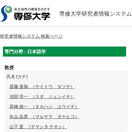
専修大学研究者情報システム
研究者情報システム 検索ぺージ
専門分野 : 日本語学
教授
氏名 (カナ)
斎藤 達哉
（サイトウ タツヤ）
須田 淳一
（スダ ジュンイチ）
高橋 雄一
（タカハシ ユウイチ）
丸山 岳彦
（マルヤマ タケヒコ）
山下 直
（ヤマシタ ナオシ）