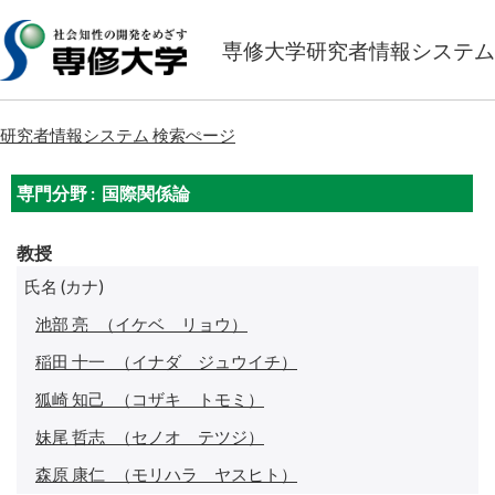
専修大学研究者情報システム
研究者情報システム 検索ぺージ
専門分野 : 国際関係論
教授
氏名 (カナ)
池部 亮
（イケベ リョウ）
稲田 十一
（イナダ ジュウイチ）
狐崎 知己
（コザキ トモミ）
妹尾 哲志
（セノオ テツジ）
森原 康仁
（モリハラ ヤスヒト）