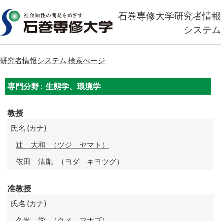
石巻専修大学研究者情報
システム
研究者情報システム 検索ぺージ
専門分野 : 生態学、環境学
教授
氏名 (カナ)
辻 大和
（ツジ ヤマト）
依田 清胤
（ヨダ キヨツグ）
准教授
氏名 (カナ)
久米 学
（クメ マナブ）