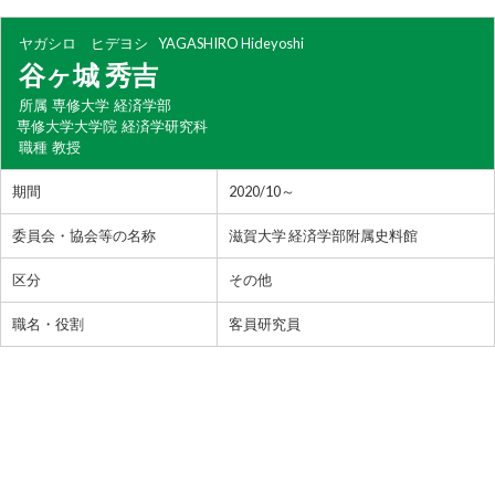
ヤガシロ ヒデヨシ
YAGASHIRO Hideyoshi
谷ヶ城 秀吉
所属
専修大学 経済学部
専修大学大学院 経済学研究科
職種
教授
期間
2020/10～
委員会・協会等の名称
滋賀大学 経済学部附属史料館
区分
その他
職名・役割
客員研究員