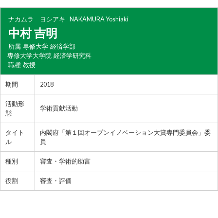
ナカムラ ヨシアキ
NAKAMURA Yoshiaki
中村 吉明
所属
専修大学 経済学部
専修大学大学院 経済学研究科
職種
教授
期間
2018
活動形
学術貢献活動
態
タイト
内閣府「第１回オープンイノベーション大賞専門委員会」委
ル
員
種別
審査・学術的助言
役割
審査・評価