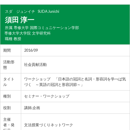
スダ ジュンイチ
SUDA Junichi
須田 淳一
所属
専修大学 国際コミュニケーション学部
専修大学大学院 文学研究科
職種
教授
期間
2016/09
活動形
社会貢献活動
態
タイト
ワークショップ 「日本語の冠詞と名詞・形容詞を学べば気
ル
づく ～英語の冠詞と形容詞節～」
種別
セミナー・ワークショップ
役割
講師,企画
主催
者・発
文法授業づくりネットワーク