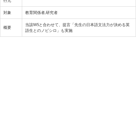
行元
対象
教育関係者,研究者
当該WSと合わせて、提言「先生の日本語文法力が決める英
概要
語生とのノビシロ」も実施