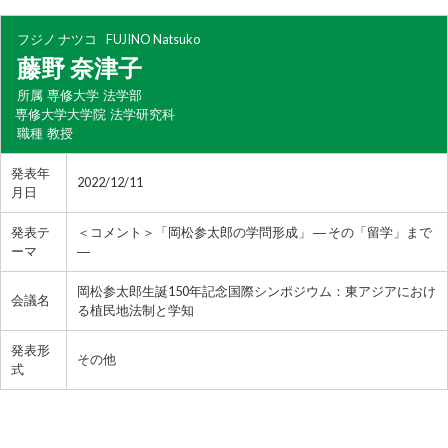
フジノ ナツコ
FUJINO Natsuko
藤野 奈津子
所属
専修大学 法学部
専修大学大学院 法学研究科
職種
教授
発表年
2022/12/11
月日
発表テ
＜コメント＞「岡松参太郎の学問形成」 ― その「留学」まで
ーマ
―
岡松参太郎生誕150年記念国際シンポジウム：東アジアにおけ
会議名
る植民地法制と学知
発表形
その他
式