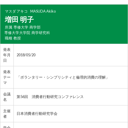
マスダ アキコ
MASUDA Akiko
増田 明子
所属
専修大学 商学部
専修大学大学院 商学研究科
職種
教授
発表
年月
2018/05/20
日
発表
テー
「ボランタリー・シンプリシティと倫理的消費の理解」
マ
会議
第56回 消費者行動研究コンファレンス
名
主催
日本消費者行動研究学会
者
学会