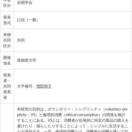
全国学会
区分
発表
口頭（一般）
形式
単独
共同
共同
区分
開催
亜細亜大学
地名
発表
者・
共同
大平修司、
増田明子
発表
者
本研究の目的は，ボランタリー・シンプリシティ（voluntary sim
plicity：VS）と倫理的消費（ethical consumption）の関係を検討
することにある。VSとは，消費者が自発的に特定の製品の購入を
避けたり，減らしたりすることによって，シンプルに生活するこ
とを意味する。一方，倫理的消費とは，消費者が消費を通じて社