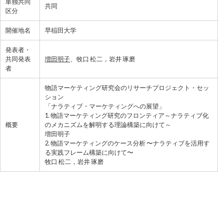
単独共同
共同
区分
開催地名
早稲田大学
発表者・
共同発表
増田明子
、牧口 松二，岩井 琢磨
者
物語マーケティング研究会のリサーチプロジェクト・セッ
ション
「ナラティブ・マーケティングへの展望」
1. 物語マーケティング研究のフロンティア～ナラティブ化
概要
のメカニズムを解明する理論構築に向けて～
増田明子
2. 物語マーケティングのケース分析 〜ナラティブを活用す
る実践フレーム構築に向けて〜
牧口 松二，岩井 琢磨