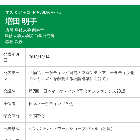
マスダ アキコ
MASUDA Akiko
増田 明子
所属
専修大学 商学部
専修大学大学院 商学研究科
職種
教授
発表年月
2018/10/14
日
発表テー
「物語マーケティング研究のフロンティア～ナラティブ化
マ
のメカニズムを解明する理論構築に向けて」
会議名
第7回 日本マーケティング学会カンファレンス2018
主催者
日本マーケティング学会
学会区分
全国学会
発表形式
シンポジウム・ワークショップ パネル（公募）