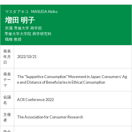
マスダ アキコ
MASUDA Akiko
増田 明子
所属
専修大学 商学部
専修大学大学院 商学研究科
職種
教授
発表
年月
2022/10/21
日
発表
The "Supportive Consumption" Movement in Japan: Consumers’ Ag
テー
e and Distance of Beneficiaries in Ethical Consumption
マ
会議
ACR Conference 2022
名
主催
The Association for Consumer Research
者
学会