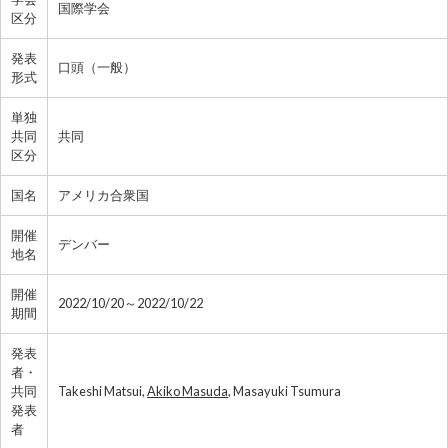
国際学会
区分
発表
口頭（一般）
形式
単独
共同
共同
区分
国名
アメリカ合衆国
開催
デンバー
地名
開催
2022/10/20～2022/10/22
期間
発表
者・
共同
Takeshi Matsui,
Akiko Masuda
, Masayuki Tsumura
発表
者