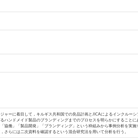
ジャーに着目して，キルギス共和国での良品計画とJICAによるインクルー
がるハンドメイド製品のブランディングまでのプロセスを明らかにすることに
，「協働」「製品開発」「ブランディング」という枠組みから事例分析を実施
査，さらには二次資料を確認するという混合研究法を用いて分析を行う。