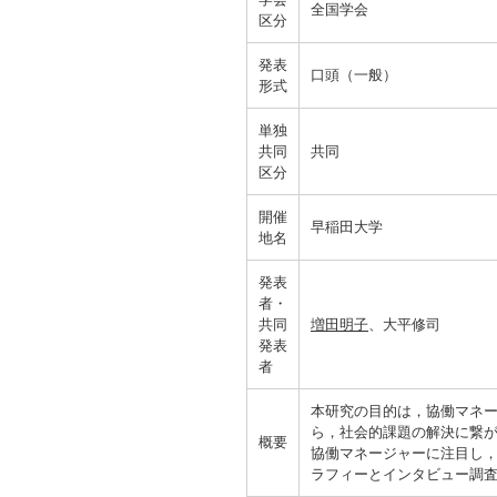
全国学会
区分
発表
口頭（一般）
形式
単独
共同
共同
区分
開催
早稲田大学
地名
発表
者・
共同
増田明子
、大平修司
発表
者
本研究の目的は，協働マネー
ら，社会的課題の解決に繋
概要
協働マネージャーに注目し
ラフィーとインタビュー調