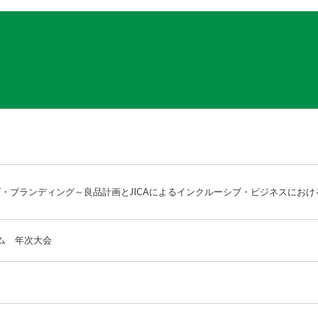
・ブランディング～良品計画とJICAによるインクルーシブ・ビジネスにおけ
ム 年次大会