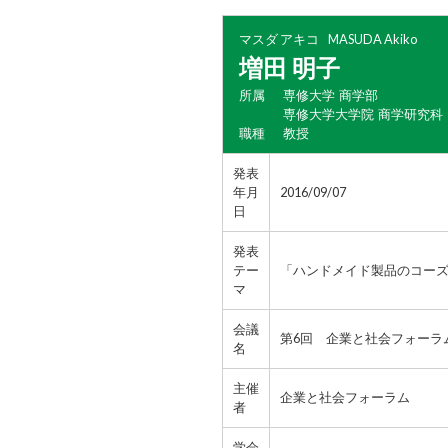
マスダ アキコ
MASUDA Akiko
増田 明子
所属
専修大学 商学部
専修大学大学院 商学研究科
職種
教授
発表
年月
2016/09/07
日
発表
テー
「ハンドメイド製品のコーズ
マ
会議
第6回 企業と社会フォーラ
名
主催
企業と社会フォーラム
者
学会