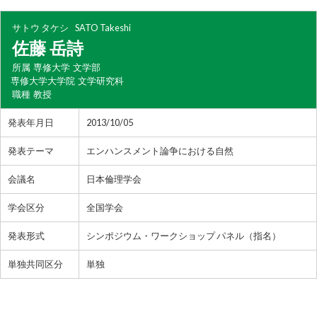
サトウ タケシ
SATO Takeshi
佐藤 岳詩
所属
専修大学 文学部
専修大学大学院 文学研究科
職種
教授
発表年月日
2013/10/05
発表テーマ
エンハンスメント論争における自然
会議名
日本倫理学会
学会区分
全国学会
発表形式
シンポジウム・ワークショップ パネル（指名）
単独共同区分
単独