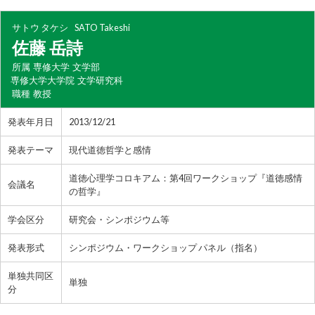
サトウ タケシ
SATO Takeshi
佐藤 岳詩
所属
専修大学 文学部
専修大学大学院 文学研究科
職種
教授
発表年月日
2013/12/21
発表テーマ
現代道徳哲学と感情
道徳心理学コロキアム：第4回ワークショップ『道徳感情
会議名
の哲学』
学会区分
研究会・シンポジウム等
発表形式
シンポジウム・ワークショップ パネル（指名）
単独共同区
単独
分