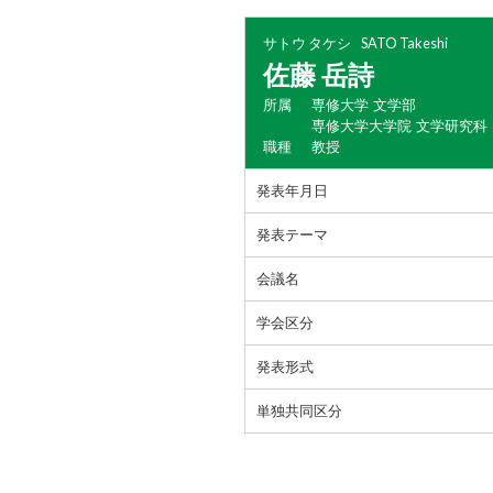
サトウ タケシ
SATO Takeshi
佐藤 岳詩
所属
専修大学 文学部
専修大学大学院 文学研究科
職種
教授
発表年月日
発表テーマ
会議名
学会区分
発表形式
単独共同区分