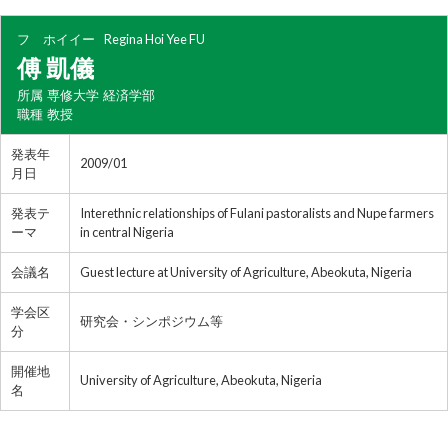
フ ホイイー
Regina Hoi Yee FU
傅 凱儀
所属
専修大学 経済学部
職種
教授
発表年
2009/01
月日
発表テ
Interethnic relationships of Fulani pastoralists and Nupe farmers
ーマ
in central Nigeria
会議名
Guest lecture at University of Agriculture, Abeokuta, Nigeria
学会区
研究会・シンポジウム等
分
開催地
University of Agriculture, Abeokuta, Nigeria
名