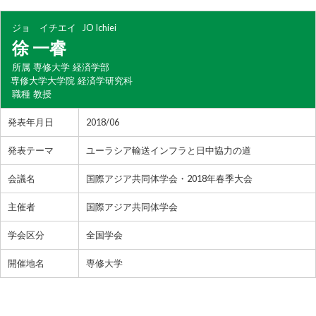
ジョ イチエイ
JO Ichiei
徐 一睿
所属
専修大学 経済学部
専修大学大学院 経済学研究科
職種
教授
発表年月日
2018/06
発表テーマ
ユーラシア輸送インフラと日中協力の道
会議名
国際アジア共同体学会・2018年春季大会
主催者
国際アジア共同体学会
学会区分
全国学会
開催地名
専修大学