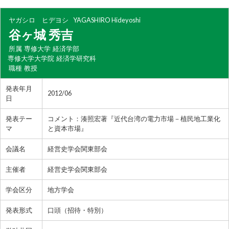
ヤガシロ ヒデヨシ
YAGASHIRO Hideyoshi
谷ヶ城 秀吉
所属
専修大学 経済学部
専修大学大学院 経済学研究科
職種
教授
発表年月
2012/06
日
発表テー
コメント：湊照宏著『近代台湾の電力市場－植民地工業化
マ
と資本市場』
会議名
経営史学会関東部会
主催者
経営史学会関東部会
学会区分
地方学会
発表形式
口頭（招待・特別）