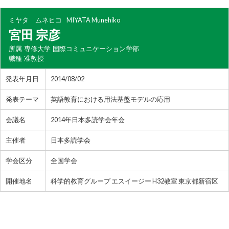
ミヤタ ムネヒコ
MIYATA Munehiko
宮田 宗彦
所属
専修大学 国際コミュニケーション学部
職種
准教授
発表年月日
2014/08/02
発表テーマ
英語教育における用法基盤モデルの応用
会議名
2014年日本多読学会年会
主催者
日本多読学会
学会区分
全国学会
開催地名
科学的教育グループ エスイージー H32教室 東京都新宿区