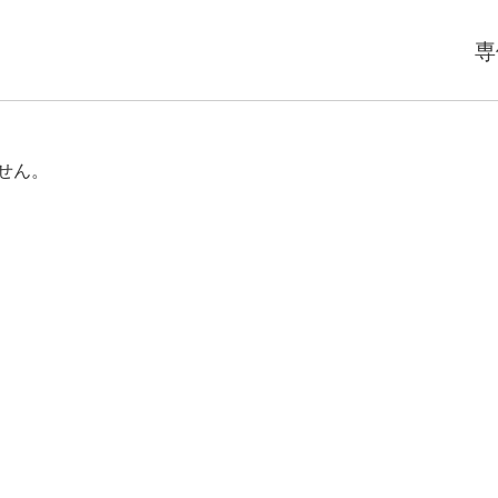
専
せん。