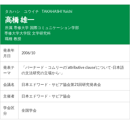
タカハシ ユウイチ
TAKAHASHI Yuichi
高橋 雄一
所属
専修大学 国際コミュニケーション学部
専修大学大学院 文学研究科
職種
教授
発表年
2006/10
月日
発表テ
「バーナード・コムリーの‘attributive clause’について-日本語
ーマ
の文法研究の立場から-」
会議名
日本エドワード・サピア協会第21回研究発表会
主催者
日本エドワード・サピア協会
学会区
全国学会
分