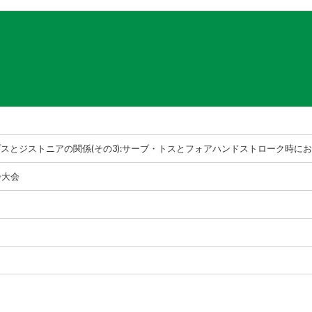
スとジストニアの関係(その3):サーブ・トスとフォアハンドストローク時に
会大会