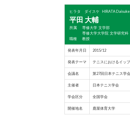
ヒラタ ダイスケ
HIRATA Daisuke
平田 大輔
所属
専修大学 文学部
専修大学大学院 文学研究科
職種
教授
発表年月日
2015/12
発表テーマ
テニスにおけるイップ
会議名
第27回日本テニス学
主催者
日本テニス学会
学会区分
全国学会
開催地名
鹿屋体育大学