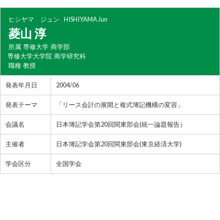
ヒシヤマ ジュン
HISHIYAMA Jun
菱山 淳
所属
専修大学 商学部
専修大学大学院 商学研究科
職種
教授
発表年月日
2004/06
発表テーマ
「リース会計の展開と複式簿記機構の変容」
会議名
日本簿記学会第20回関東部会(統一論題報告）
主催者
日本簿記学会第20回関東部会(東京経済大学)
学会区分
全国学会