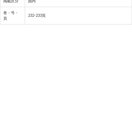
掲載区分
国内
巻・号・
232-233頁
頁