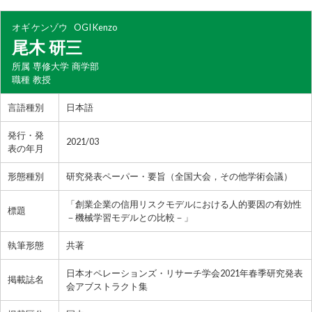
オギ ケンゾウ
OGI Kenzo
尾木 研三
所属
専修大学 商学部
職種
教授
言語種別
日本語
発行・発
2021/03
表の年月
形態種別
研究発表ペーパー・要旨（全国大会，その他学術会議）
「創業企業の信用リスクモデルにおける人的要因の有効性
標題
－機械学習モデルとの比較－」
執筆形態
共著
日本オペレーションズ・リサーチ学会2021年春季研究発表
掲載誌名
会アブストラクト集