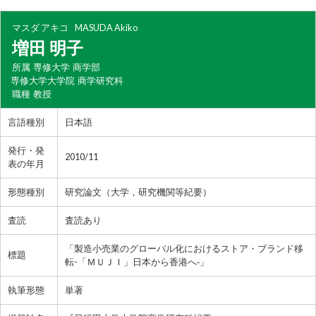
マスダ アキコ
MASUDA Akiko
増田 明子
所属
専修大学 商学部
専修大学大学院 商学研究科
職種
教授
言語種別
日本語
発行・発
2010/11
表の年月
形態種別
研究論文（大学，研究機関等紀要）
査読
査読あり
「製造小売業のグローバル化におけるストア・ブランド移
標題
転-「ＭＵＪＩ」日本から香港へ‐」
執筆形態
単著