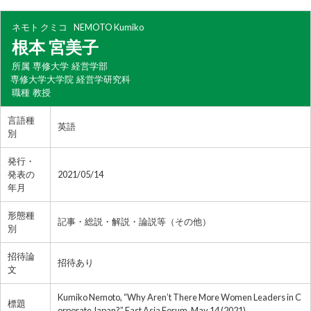
ネモト クミコ
NEMOTO Kumiko
根本 宮美子
所属
専修大学 経営学部
専修大学大学院 経営学研究科
職種
教授
言語種
英語
別
発行・
発表の
2021/05/14
年月
形態種
記事・総説・解説・論説等（その他）
別
招待論
招待あり
文
Kumiko Nemoto, “Why Aren’t There More Women Leaders in C
標題
orporate Japan?” East Asia Forum. May 14 (2021).