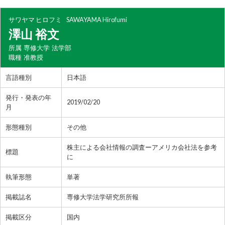
サワヤマ ヒロフミ
SAWAYAMA Hirofumi
澤山 裕文
所属
専修大学 法学部
職種
准教授
言語種別
日本語
発行・発表の年
2019/02/20
月
形態種別
その他
株主による会社情報の調査ーアメリカ会社法を参考
標題
に
執筆形態
単著
掲載誌名
専修大学法学研究所所報
掲載区分
国内