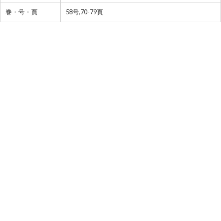
巻・号・頁
58号,70-79頁