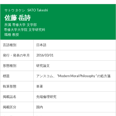
サトウ タケシ
SATO Takeshi
佐藤 岳詩
所属
専修大学 文学部
専修大学大学院 文学研究科
職種
教授
言語種別
日本語
発行・発表の年月
2016/03/01
形態種別
研究論文
標題
アンスコム、 “Modern Moral Philosophy ”の処方箋
執筆形態
単著
掲載誌名
先端倫理研究
掲載区分
国内