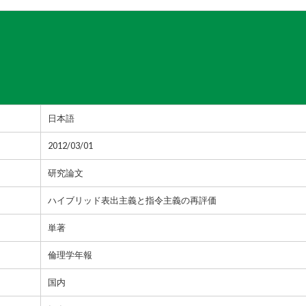
日本語
2012/03/01
研究論文
ハイブリッド表出主義と指令主義の再評価
単著
倫理学年報
国内