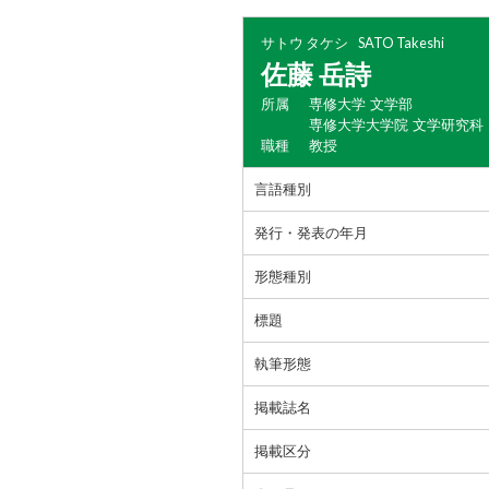
サトウ タケシ
SATO Takeshi
佐藤 岳詩
所属
専修大学 文学部
専修大学大学院 文学研究科
職種
教授
言語種別
発行・発表の年月
形態種別
標題
執筆形態
掲載誌名
掲載区分