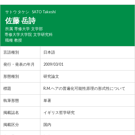
サトウ タケシ
SATO Takeshi
佐藤 岳詩
所属
専修大学 文学部
専修大学大学院 文学研究科
職種
教授
言語種別
日本語
発行・発表の年月
2009/03/01
形態種別
研究論文
標題
R.M.ヘアの普遍化可能性原理の形式性について
執筆形態
単著
掲載誌名
イギリス哲学研究
掲載区分
国内