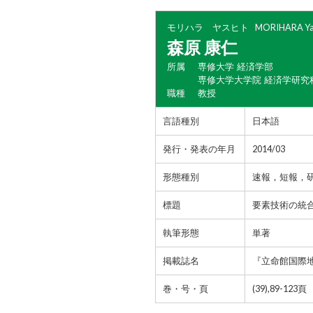
モリハラ ヤスヒト
MORIHARA Ya
森原 康仁
所属
専修大学 経済学部
専修大学大学院 経済学研究
職種
教授
言語種別
日本語
発行・発表の年月
2014/03
形態種別
速報，短報，
標題
要素技術の統合
執筆形態
単著
掲載誌名
『立命館国際
巻・号・頁
(39),89-123頁