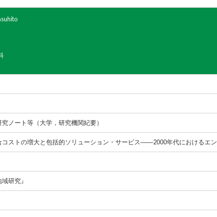
suhito
科
研究ノート等（大学，研究機関紀要）
コストの増大と包括的ソリューション・サービス――2000年代におけるエン
地域研究』