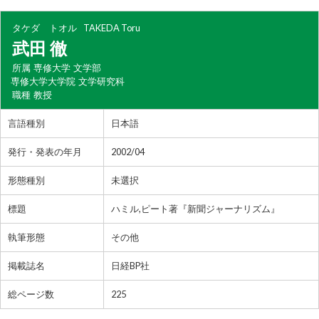
タケダ トオル
TAKEDA Toru
武田 徹
所属
専修大学 文学部
専修大学大学院 文学研究科
職種
教授
言語種別
日本語
発行・発表の年月
2002/04
形態種別
未選択
標題
ハミル,ピート著『新聞ジャーナリズム』
執筆形態
その他
掲載誌名
日経BP社
総ページ数
225