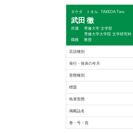
タケダ トオル
TAKEDA Toru
武田 徹
所属
専修大学 文学部
専修大学大学院 文学研究科
職種
教授
言語種別
発行・発表の年月
形態種別
標題
執筆形態
掲載誌名
巻・号・頁