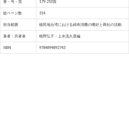
巻・号・頁
179-210頁
総ページ数
314
担当範囲
植民地台湾における綿布消費の嗜好と商社の活動
著者・共著者
植野弘子・上水流久彦編
ISBN
9784894892743