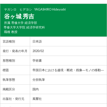
ヤガシロ ヒデヨシ
YAGASHIRO Hideyoshi
谷ヶ城 秀吉
所属
専修大学 経済学部
専修大学大学院 経済学研究科
職種
教授
言語種別
日本語
発行・発表の年月
2020/02
形態種別
学術書
標題
帝国日本における越境・断絶・残像―モノの移動―
執筆形態
分担執筆
掲載区分
国内
出版社・発行元
風響社