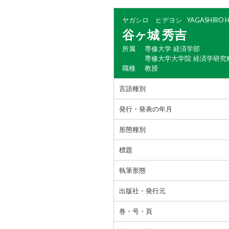
ヤガシロ ヒデヨシ
YAGASHIRO H
谷ヶ城 秀吉
所属
専修大学 経済学部
専修大学大学院 経済学研究
職種
教授
言語種別
発行・発表の年月
形態種別
標題
執筆形態
出版社・発行元
巻・号・頁