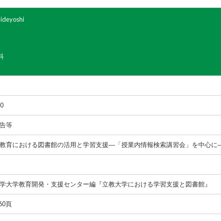
ideyoshi
科
10
告等
教育における図書館の活用と学習支援―「授業内情報検索講習会」を中心に
学大学教育開発・支援センター編『立教大学における学習支援と図書館』
-60頁