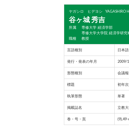
ヤガシロ ヒデヨシ
YAGASHIRO H
谷ヶ城 秀吉
所属
専修大学 経済学部
専修大学大学院 経済学研究
職種
教授
言語種別
日本語
発行・発表の年月
2009/
形態種別
会議報
標題
初年次
執筆形態
単著
掲載誌名
立教大
巻・号・頁
(9),49