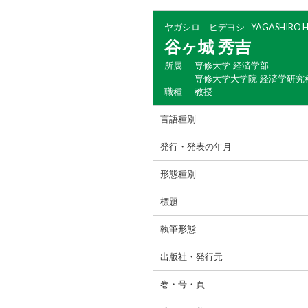
ヤガシロ ヒデヨシ
YAGASHIRO H
谷ヶ城 秀吉
所属
専修大学 経済学部
専修大学大学院 経済学研究
職種
教授
言語種別
発行・発表の年月
形態種別
標題
執筆形態
出版社・発行元
巻・号・頁