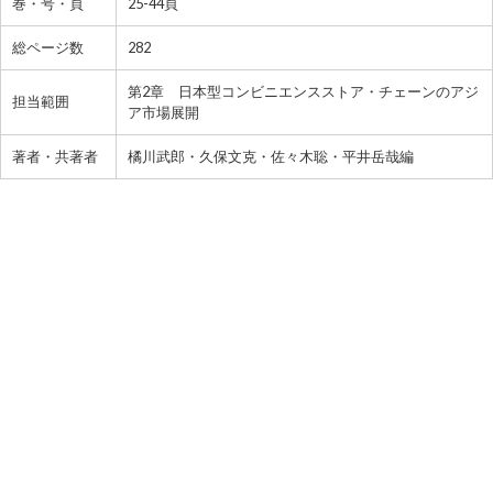
巻・号・頁
25-44頁
総ページ数
282
第2章 日本型コンビニエンスストア・チェーンのアジ
担当範囲
ア市場展開
著者・共著者
橘川武郎・久保文克・佐々木聡・平井岳哉編