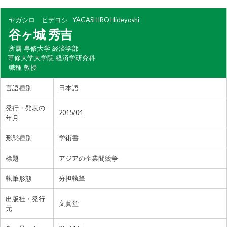
ヤガシロ ヒデヨシ
YAGASHIRO Hideyoshi
谷ヶ城 秀吉
所属
専修大学 経済学部
専修大学大学院 経済学研究科
職種
教授
言語種別
日本語
発行・発表の
2015/04
年月
形態種別
学術書
標題
アジアの企業間競争
執筆形態
分担執筆
出版社・発行
文眞堂
元