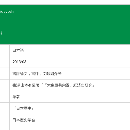
ideyoshi
科
日本語
2013/03
書評論文，書評，文献紹介等
書評 山本有造著『「大東亜共栄圏」経済史研究』
単著
『日本歴史』
日本歴史学会