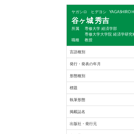
ヤガシロ ヒデヨシ
YAGASHIRO H
谷ヶ城 秀吉
所属
専修大学 経済学部
専修大学大学院 経済学研究
職種
教授
言語種別
発行・発表の年月
形態種別
標題
執筆形態
掲載誌名
出版社・発行元