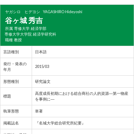
ヤガシロ ヒデヨシ
YAGASHIRO Hideyoshi
谷ヶ城 秀吉
所属
専修大学 経済学部
専修大学大学院 経済学研究科
職種
教授
言語種別
日本語
発行・発表の
2015/03
年月
形態種別
研究論文
高度成長初期における総合商社の人的資源―第一物産
標題
を事例に―
執筆形態
単著
掲載誌名
『名城大学総合研究所紀要』