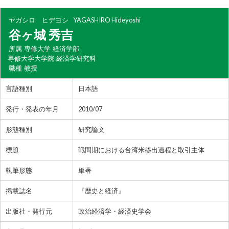
ヤガシロ ヒデヨシ
YAGASHIRO Hideyoshi
谷ヶ城 秀吉
所属
専修大学 経済学部
専修大学大学院 経済学研究科
職種
教授
言語種別
日本語
発行・発表の年月
2010/07
形態種別
研究論文
標題
戦間期における台湾米移出過程と取引主体
執筆形態
単著
掲載誌名
『歴史と経済』
出版社・発行元
政治経済学・経済史学会