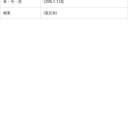
巻・号・頁
(208),1-15頁
概要
(査読有)