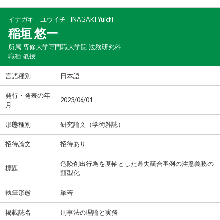
イナガキ ユウイチ
INAGAKI Yuichi
稲垣 悠一
所属
専修大学専門職大学院 法務研究科
職種
教授
言語種別
日本語
発行・発表の年
2023/06/01
月
形態種別
研究論文（学術雑誌）
招待論文
招待あり
危険創出行為を基軸とした過失競合事例の注意義務の
標題
類型化
執筆形態
単著
掲載誌名
刑事法の理論と実務