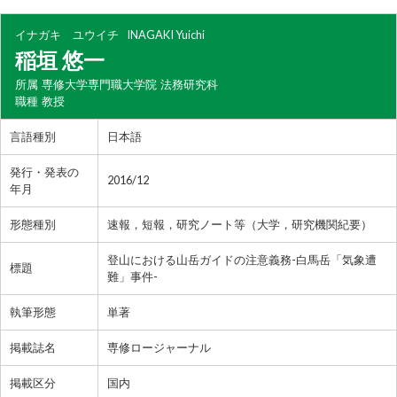
イナガキ ユウイチ
INAGAKI Yuichi
稲垣 悠一
所属
専修大学専門職大学院 法務研究科
職種
教授
言語種別
日本語
発行・発表の
2016/12
年月
形態種別
速報，短報，研究ノート等（大学，研究機関紀要）
登山における山岳ガイドの注意義務-白馬岳「気象遭
標題
難」事件-
執筆形態
単著
掲載誌名
専修ロージャーナル
掲載区分
国内