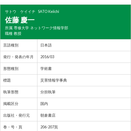
サトウ ケイイチ
SATO Keiichi
佐藤 慶一
所属
専修大学 ネットワーク情報学部
職種
教授
言語種別
日本語
発行・発表の年月
2016/03
形態種別
学術書
標題
災害情報学事典
執筆形態
分担執筆
掲載区分
国内
出版社・発行元
朝倉書店
巻・号・頁
206-207頁