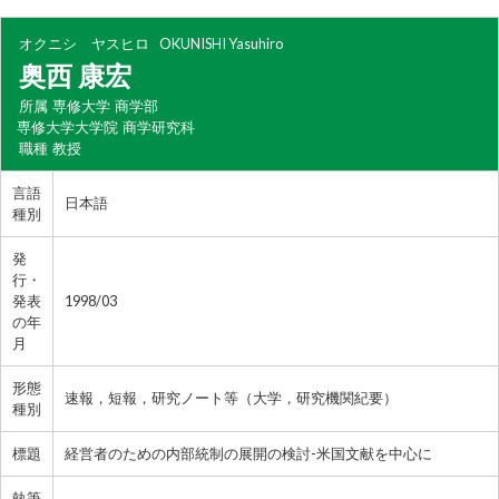
オクニシ ヤスヒロ
OKUNISHI Yasuhiro
奥西 康宏
所属
専修大学 商学部
専修大学大学院 商学研究科
職種
教授
言語
日本語
種別
発
行・
発表
1998/03
の年
月
形態
速報，短報，研究ノート等（大学，研究機関紀要）
種別
標題
経営者のための内部統制の展開の検討-米国文献を中心に
執筆