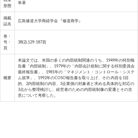
単著
形態
掲載
広島修道大学商経学会 『修道商学』
誌名
巻・
号・
38(2),129-187頁
頁
本論文では、米国の多くの内部統制関連のうち、1949年の特別報
告書「内部統制」、1979年の「内部会計統制に関する特別委員会
最終報告書」、1981年の「マネジメント・コントロール・システ
概要
ム規準」、1992年のCOSO報告書を取り上げ、その 内容を1目
的、2内部統制の内容、3企業側の対象者と求める具体的な対応の
3点から整理検討し、経営者のための内部統制像の変遷とその含
意について考察した。