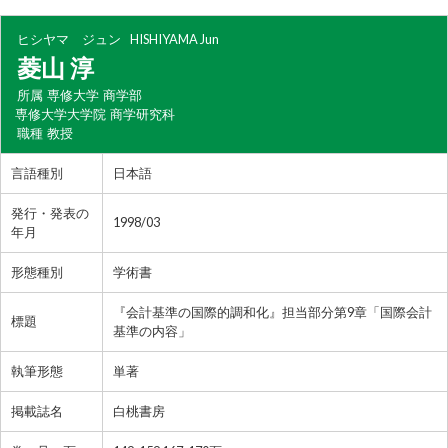
ヒシヤマ ジュン
HISHIYAMA Jun
菱山 淳
所属
専修大学 商学部
専修大学大学院 商学研究科
職種
教授
言語種別
日本語
発行・発表の
1998/03
年月
形態種別
学術書
『会計基準の国際的調和化』担当部分第9章「国際会計
標題
基準の内容」
執筆形態
単著
掲載誌名
白桃書房