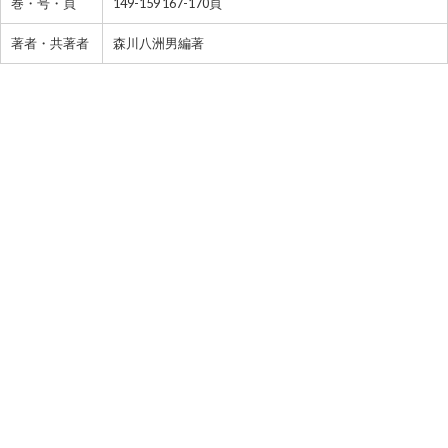
巻・号・頁
149-159 167-170頁
著者・共著者
森川八洲男編著