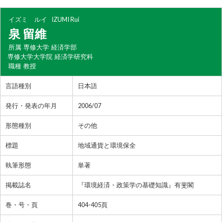
イズミ ルイ
IZUMI Rui
泉 留維
所属
専修大学 経済学部
専修大学大学院 経済学研究科
職種
教授
言語種別
日本語
発行・発表の年月
2006/07
形態種別
その他
標題
地域通貨と環境保全
執筆形態
単著
掲載誌名
『環境経済・政策学の基礎知識』有斐閣
巻・号・頁
404-405頁