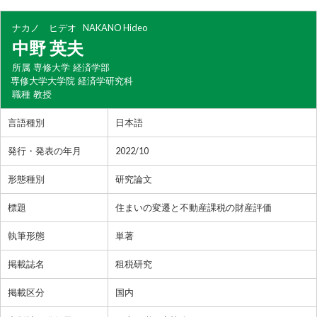
ナカノ ヒデオ
NAKANO Hideo
中野 英夫
所属
専修大学 経済学部
専修大学大学院 経済学研究科
職種
教授
言語種別
日本語
発行・発表の年月
2022/10
形態種別
研究論文
標題
住まいの変遷と不動産課税の財産評価
執筆形態
単著
掲載誌名
租税研究
掲載区分
国内