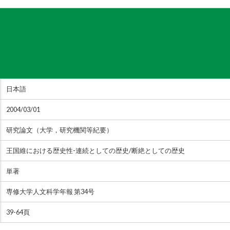
日本語
2004/03/01
研究論文（大学，研究機関等紀要）
王国維における歴史性-連続としての歴史/断絶としての歴史
単著
専修大学人文科学年報 第34号
39-64頁