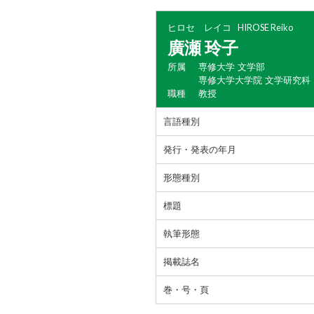
ヒロセ レイコ
HIROSE Reiko
廣瀬 玲子
所属
専修大学 文学部
専修大学大学院 文学研究科
職種
教授
言語種別
発行・発表の年月
形態種別
標題
執筆形態
掲載誌名
巻・号・頁