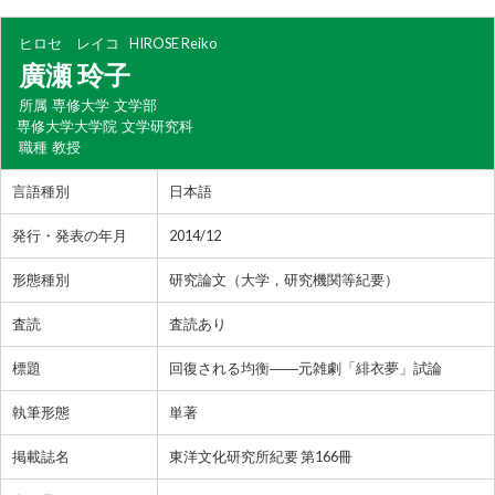
ヒロセ レイコ
HIROSE Reiko
廣瀬 玲子
所属
専修大学 文学部
専修大学大学院 文学研究科
職種
教授
言語種別
日本語
発行・発表の年月
2014/12
形態種別
研究論文（大学，研究機関等紀要）
査読
査読あり
標題
回復される均衡――元雑劇「緋衣夢」試論
執筆形態
単著
掲載誌名
東洋文化研究所紀要 第166冊